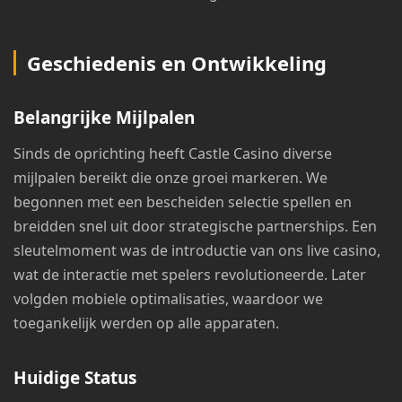
Geschiedenis en Ontwikkeling
Belangrijke Mijlpalen
Sinds de oprichting heeft Castle Casino diverse
mijlpalen bereikt die onze groei markeren. We
begonnen met een bescheiden selectie spellen en
breidden snel uit door strategische partnerships. Een
sleutelmoment was de introductie van ons live casino,
wat de interactie met spelers revolutioneerde. Later
volgden mobiele optimalisaties, waardoor we
toegankelijk werden op alle apparaten.
Huidige Status