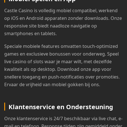
Castle Casino is volledig mobiel compatibel, werkend
op iOS en Android apparaten zonder downloads. Onze
responsive site biedt naadloze navigatie op
smartphones en tablets.
Speciale mobiele features omvatten touch-optimized
games en exclusieve bonussen voor onderweg. Speel
live casino of slots waar je maar wilt, met dezelfde
kwaliteit als op desktop. Download onze app voor
snellere toegang en push-notificaties over promoties.
Ervaar de vrijheid van mobiel gokken bij ons.
Klantenservice en Ondersteuning
Onze klantenservice is 24/7 beschikbaar via live chat, e-
mail en telefoon. Response tijden zijn gemiddeld onder