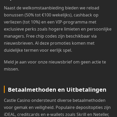
Naast de welkomstaanbieding bieden we reload
bonussen (50% tot €100 wekelijks), cashback op
verliezen (tot 10%) en een VIP-programma met
exclusieve perks zoals hogere limieten en persoonlijke
managers. Free chip codes zijn beschikbaar via
nieuwsbrieven. Al deze promoties komen met
duidelijke termen voor eerlijk spel.
Meld je aan voor onze nieuwsbrief om geen actie te
missen.
Betaalmethoden en Uitbetalingen
Castle Casino ondersteunt diverse betaalmethoden
voor gemak en veiligheid. Populaire depositopties zijn
iDEAL, creditcards en e-wallets zoals Skrill en Neteller,