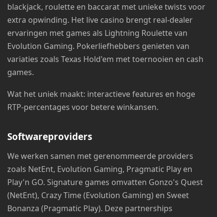
blackjack, roulette en baccarat met unieke twists voor
extra opwinding. Het live casino brengt real-dealer
ervaringen met games als Lightning Roulette van
Evolution Gaming. Pokerliefhebbers genieten van
variaties zoals Texas Hold'em met toernooien en cash
games.
Wat het uniek maakt: interactieve features en hoge
RTP-percentages voor betere winkansen.
Softwareproviders
We werken samen met gerenommeerde providers
zoals NetEnt, Evolution Gaming, Pragmatic Play en
Play'n GO. Signature games omvatten Gonzo's Quest
(NetEnt), Crazy Time (Evolution Gaming) en Sweet
Bonanza (Pragmatic Play). Deze partnerships