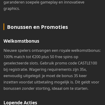
garanderen soepele gameplay en innovatieve
graphics.
Bonussen en Promoties
Welkomstbonus
Nieuwe spelers ontvangen een royale welkomstbonus:
100% match tot €200 plus 50 free spins op
geselecteerde slots. Gebruik promo code CASTLE100
bij registratie. Wagering requirements zijn 35x,
eenvoudig uitgelegd: je moet de bonus 35 keer
inzetten voordat uitbetaling mogelijk is. Dit geldt voor
bonussen zonder storting, ideaal om te starten.
Lopende Acties