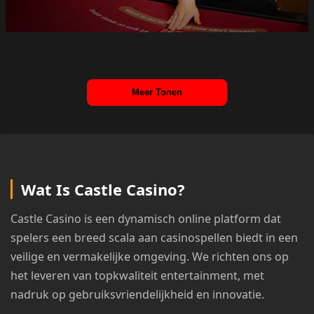
Meer Tonen
Wat Is Castle Casino?
Castle Casino is een dynamisch online platform dat
spelers een breed scala aan casinospellen biedt in een
veilige en vermakelijke omgeving. We richten ons op
het leveren van topkwaliteit entertainment, met
nadruk op gebruiksvriendelijkheid en innovatie.